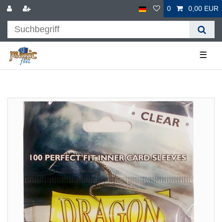
0
0,00 EUR
☰