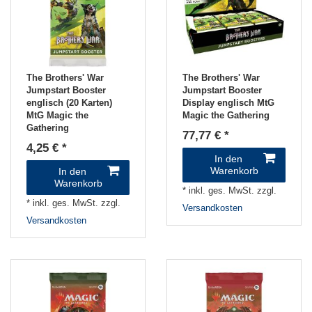
The Brothers' War
The Brothers' War
Jumpstart Booster
Jumpstart Booster
englisch (20 Karten)
Display englisch MtG
MtG Magic the
Magic the Gathering
Gathering
77,77 € *
4,25 € *
In den
Warenkorb
In den
Warenkorb
*
inkl. ges. MwSt.
zzgl.
*
inkl. ges. MwSt.
zzgl.
Versandkosten
Versandkosten