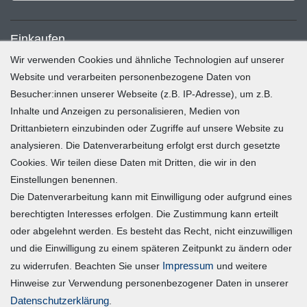
Einkaufen
Wir verwenden Cookies und ähnliche Technologien auf unserer
Zahlung und Versand
Website und verarbeiten personenbezogene Daten von
Besucher:innen unserer Webseite (z.B. IP-Adresse), um z.B.
Widerrufsrecht
Inhalte und Anzeigen zu personalisieren, Medien von
Warenkorb
Drittanbietern einzubinden oder Zugriffe auf unsere Website zu
Zur Kasse
analysieren. Die Datenverarbeitung erfolgt erst durch gesetzte
Mein Konto
Cookies. Wir teilen diese Daten mit Dritten, die wir in den
Einstellungen benennen.
Die Datenverarbeitung kann mit Einwilligung oder aufgrund eines
Registrieren
berechtigten Interesses erfolgen. Die Zustimmung kann erteilt
Login
oder abgelehnt werden. Es besteht das Recht, nicht einzuwilligen
und die Einwilligung zu einem späteren Zeitpunkt zu ändern oder
Vertrag widerrufen
Impressum
zu widerrufen. Beachten Sie unser
und weitere
Hinweise zur Verwendung personenbezogener Daten in unserer
Unternehmen
Daten­schutz­erklärung
.