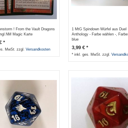
onstorm ! From the Vault Dragons
1 MtG Spindown Würfel aus Duel
engl.NM Magic Karte
Anthology - Farbe wählen -
, Farbe
blue
€ *
3,99 € *
ges. MwSt.
zzgl.
Versandkosten
*
inkl. ges. MwSt.
zzgl.
Versandk