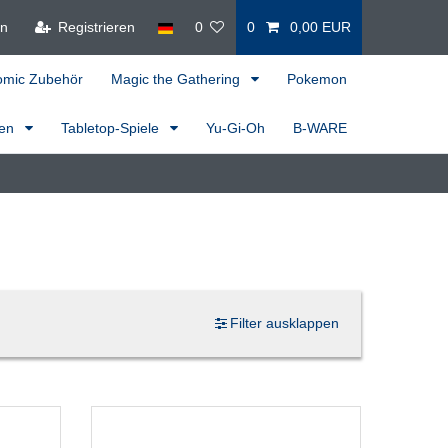
en
Registrieren
0
0
0,00 EUR
omic Zubehör
Magic the Gathering
Pokemon
ren
Tabletop-Spiele
Yu-Gi-Oh
B-WARE
Filter ausklappen