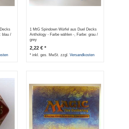
 Decks
1 MtG Spindown Würfel aus Duel Decks
: blau /
Anthology - Farbe wählen -
, Farbe: grau /
grey
2,22 € *
osten
*
inkl. ges. MwSt.
zzgl.
Versandkosten