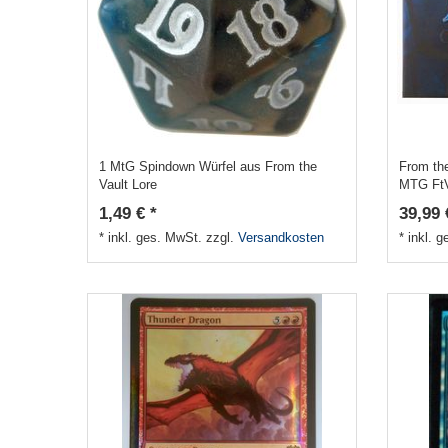
1 MtG Spindown Würfel aus From the
From the
Vault Lore
MTG Ft
1,49 € *
39,99 
*
inkl. ges. MwSt.
zzgl.
Versandkosten
*
inkl. 