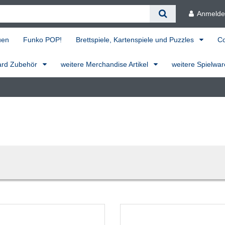
Anmeld
uen
Funko POP!
Brettspiele, Kartenspiele und Puzzles
C
ard Zubehör
weitere Merchandise Artikel
weitere Spielwa