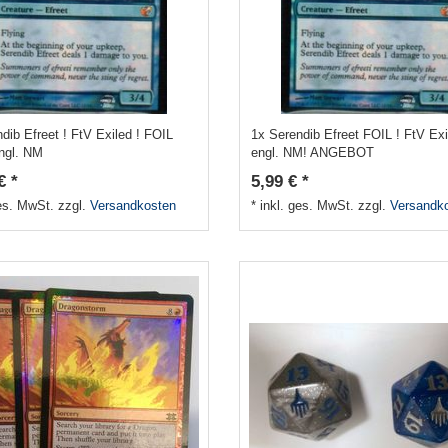
dib Efreet ! FtV Exiled ! FOIL
1x Serendib Efreet FOIL ! FtV Exi
ngl. NM
engl. NM! ANGEBOT
€ *
5,99 € *
ges. MwSt.
zzgl.
Versandkosten
*
inkl. ges. MwSt.
zzgl.
Versandk