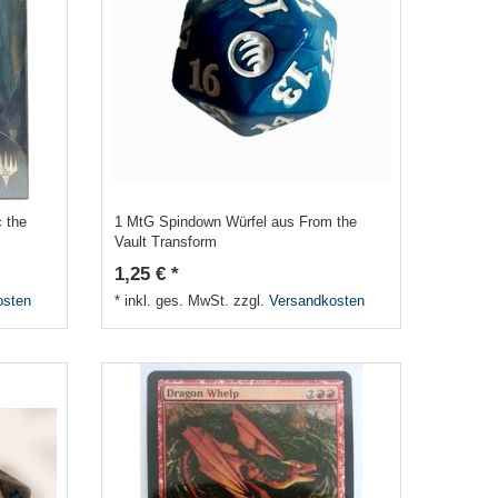
c the
1 MtG Spindown Würfel aus From the
Vault Transform
1,25 € *
osten
*
inkl. ges. MwSt.
zzgl.
Versandkosten