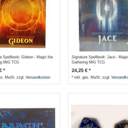
e Spellbook: Gideon - Magic the
Signature Spellbook: Jace - Magi
ng MtG TCG
Gathering MtG TCG
€ *
24,25 € *
ges. MwSt.
zzgl.
Versandkosten
*
inkl. ges. MwSt.
zzgl.
Versandk