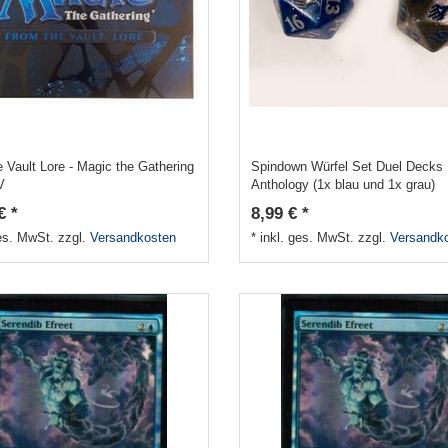
 Vault Lore - Magic the Gathering
Spindown Würfel Set Duel Decks
V
Anthology (1x blau und 1x grau)
€ *
8,99 € *
ges. MwSt.
zzgl.
Versandkosten
*
inkl. ges. MwSt.
zzgl.
Versandk