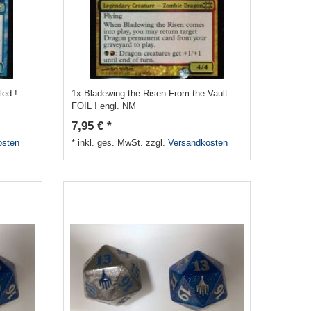
led !
1x Bladewing the Risen From the Vault
FOIL ! engl. NM
7,95 € *
osten
*
inkl. ges. MwSt.
zzgl.
Versandkosten