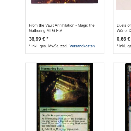
From the Vault Annihilation - Magic the
Duels o
Gathering MTG FtV
Würfel 
36,99 € *
0,66 €
*
inkl. ges. MwSt.
zzgl.
Versandkosten
*
inkl. 