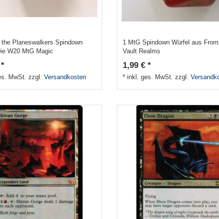
f the Planeswalkers Spindown
1 MtG Spindown Würfel aus From
Die W20 MtG Magic
Vault Realms
 *
1,99 € *
ges. MwSt.
zzgl.
Versandkosten
*
inkl. ges. MwSt.
zzgl.
Versandk