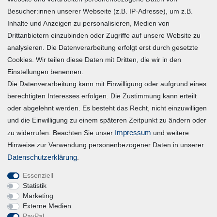
Besucher:innen unserer Webseite (z.B. IP-Adresse), um z.B.
Widerrufsrecht
Inhalte und Anzeigen zu personalisieren, Medien von
Warenkorb
Drittanbietern einzubinden oder Zugriffe auf unsere Website zu
Zur Kasse
analysieren. Die Datenverarbeitung erfolgt erst durch gesetzte
Mein Konto
Cookies. Wir teilen diese Daten mit Dritten, die wir in den
Einstellungen benennen.
Die Datenverarbeitung kann mit Einwilligung oder aufgrund eines
Registrieren
berechtigten Interesses erfolgen. Die Zustimmung kann erteilt
Login
oder abgelehnt werden. Es besteht das Recht, nicht einzuwilligen
und die Einwilligung zu einem späteren Zeitpunkt zu ändern oder
Vertrag widerrufen
Impressum
zu widerrufen. Beachten Sie unser
und weitere
Hinweise zur Verwendung personenbezogener Daten in unserer
Unternehmen
Daten­schutz­erklärung
.
Essenziell
Blog
Statistik
Datenschutzerklärung
Marketing
Externe Medien
Erklärung zur Barrierefreiheit
PayPal