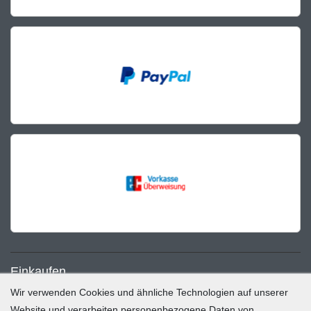
Einkaufen
Wir verwenden Cookies und ähnliche Technologien auf unserer
Zahlung und Versand
Website und verarbeiten personenbezogene Daten von