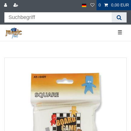
0
0,00 EUR
☰