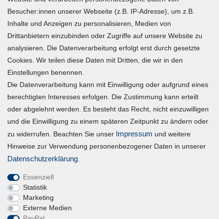
Besucher:innen unserer Webseite (z.B. IP-Adresse), um z.B.
Widerrufsrecht
Inhalte und Anzeigen zu personalisieren, Medien von
Warenkorb
Drittanbietern einzubinden oder Zugriffe auf unsere Website zu
Zur Kasse
analysieren. Die Datenverarbeitung erfolgt erst durch gesetzte
Mein Konto
Cookies. Wir teilen diese Daten mit Dritten, die wir in den
Einstellungen benennen.
Die Datenverarbeitung kann mit Einwilligung oder aufgrund eines
Registrieren
berechtigten Interesses erfolgen. Die Zustimmung kann erteilt
Login
oder abgelehnt werden. Es besteht das Recht, nicht einzuwilligen
und die Einwilligung zu einem späteren Zeitpunkt zu ändern oder
Vertrag widerrufen
Impressum
zu widerrufen. Beachten Sie unser
und weitere
Hinweise zur Verwendung personenbezogener Daten in unserer
Unternehmen
Daten­schutz­erklärung
.
Essenziell
Blog
Statistik
Datenschutzerklärung
Marketing
Externe Medien
Erklärung zur Barrierefreiheit
PayPal