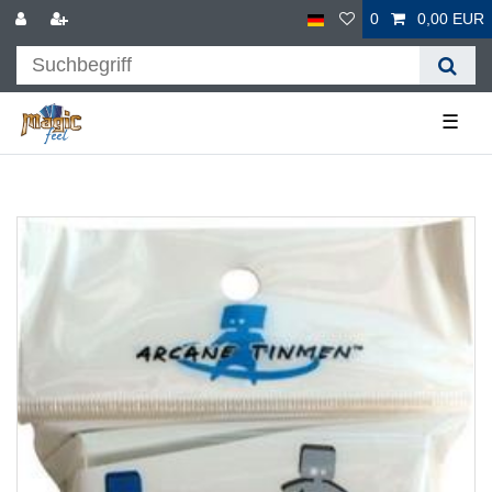
0
0,00 EUR
☰