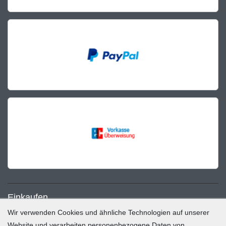
Einkaufen
Wir verwenden Cookies und ähnliche Technologien auf unserer
Zahlung und Versand
Website und verarbeiten personenbezogene Daten von