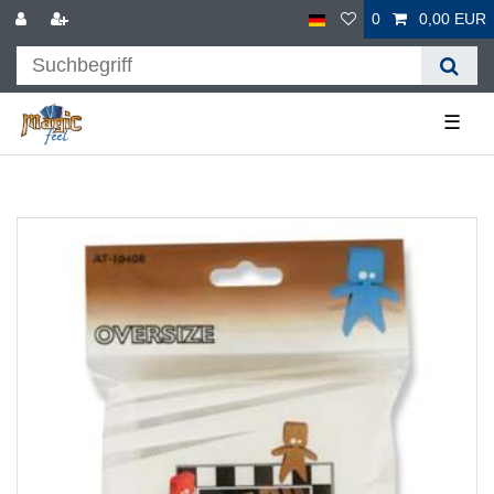
0
0,00 EUR
☰