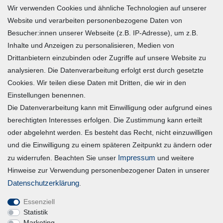
Wir verwenden Cookies und ähnliche Technologien auf unserer
Zahlung und Versand
Website und verarbeiten personenbezogene Daten von
Besucher:innen unserer Webseite (z.B. IP-Adresse), um z.B.
Widerrufsrecht
Inhalte und Anzeigen zu personalisieren, Medien von
Warenkorb
Drittanbietern einzubinden oder Zugriffe auf unsere Website zu
Zur Kasse
analysieren. Die Datenverarbeitung erfolgt erst durch gesetzte
Mein Konto
Cookies. Wir teilen diese Daten mit Dritten, die wir in den
Einstellungen benennen.
Die Datenverarbeitung kann mit Einwilligung oder aufgrund eines
Registrieren
berechtigten Interesses erfolgen. Die Zustimmung kann erteilt
Login
oder abgelehnt werden. Es besteht das Recht, nicht einzuwilligen
und die Einwilligung zu einem späteren Zeitpunkt zu ändern oder
Vertrag widerrufen
Impressum
zu widerrufen. Beachten Sie unser
und weitere
Hinweise zur Verwendung personenbezogener Daten in unserer
Unternehmen
Daten­schutz­erklärung
.
Essenziell
Blog
Statistik
Datenschutzerklärung
Marketing