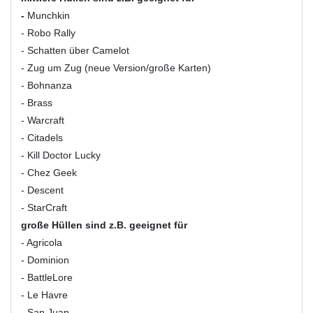
-
Munchkin
- Robo Rally
- Schatten über Camelot
- Zug um Zug (neue Version/große Karten)
- Bohnanza
- Brass
- Warcraft
- Citadels
- Kill Doctor Lucky
- Chez Geek
- Descent
- StarCraft
große Hüllen sind z.B. geeignet für
- Agricola
- Dominion
- BattleLore
- Le Havre
- San Juan