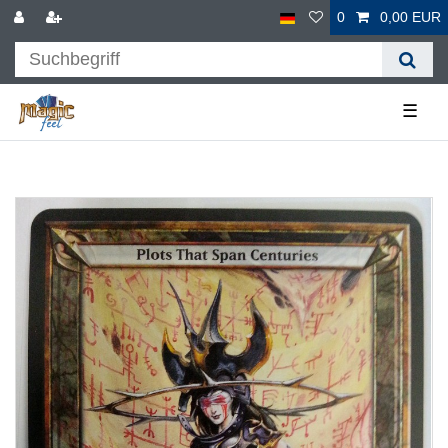
0
0,00 EUR
☰