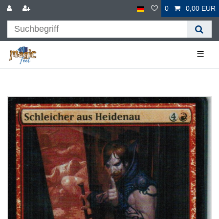
0
0,00 EUR
☰