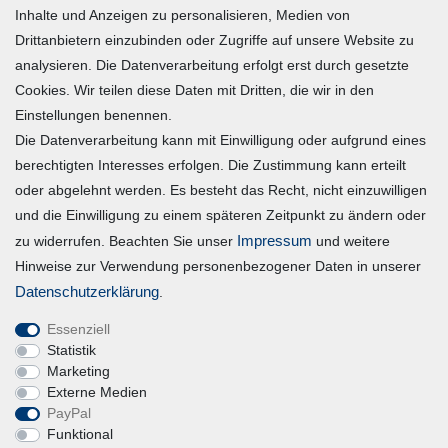
Inhalte und Anzeigen zu personalisieren, Medien von
Warenkorb
Drittanbietern einzubinden oder Zugriffe auf unsere Website zu
Zur Kasse
analysieren. Die Datenverarbeitung erfolgt erst durch gesetzte
Mein Konto
Cookies. Wir teilen diese Daten mit Dritten, die wir in den
Einstellungen benennen.
Die Datenverarbeitung kann mit Einwilligung oder aufgrund eines
Registrieren
berechtigten Interesses erfolgen. Die Zustimmung kann erteilt
Login
oder abgelehnt werden. Es besteht das Recht, nicht einzuwilligen
und die Einwilligung zu einem späteren Zeitpunkt zu ändern oder
Vertrag widerrufen
Impressum
zu widerrufen. Beachten Sie unser
und weitere
Hinweise zur Verwendung personenbezogener Daten in unserer
Unternehmen
Daten­schutz­erklärung
.
Essenziell
Blog
Statistik
Datenschutzerklärung
Marketing
Externe Medien
Erklärung zur Barrierefreiheit
PayPal
AGB
Funktional