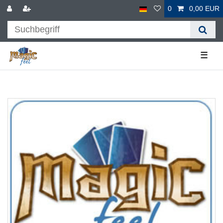
0
0,00 EUR
☰