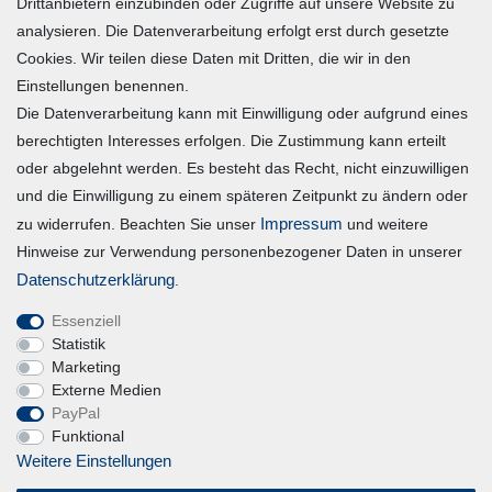
Drittanbietern einzubinden oder Zugriffe auf unsere Website zu
Zur Kasse
analysieren. Die Datenverarbeitung erfolgt erst durch gesetzte
Mein Konto
Cookies. Wir teilen diese Daten mit Dritten, die wir in den
Einstellungen benennen.
Die Datenverarbeitung kann mit Einwilligung oder aufgrund eines
Registrieren
berechtigten Interesses erfolgen. Die Zustimmung kann erteilt
Login
oder abgelehnt werden. Es besteht das Recht, nicht einzuwilligen
und die Einwilligung zu einem späteren Zeitpunkt zu ändern oder
Vertrag widerrufen
Impressum
zu widerrufen. Beachten Sie unser
und weitere
Hinweise zur Verwendung personenbezogener Daten in unserer
Unternehmen
Daten­schutz­erklärung
.
Essenziell
Blog
Statistik
Datenschutzerklärung
Marketing
Externe Medien
Erklärung zur Barrierefreiheit
PayPal
AGB
Funktional
Impressum
Weitere Einstellungen