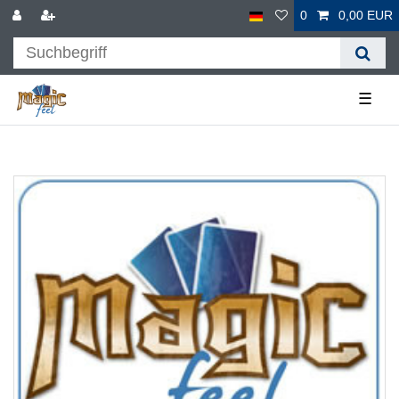
0
0,00 EUR
☰