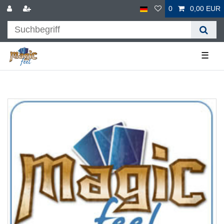
0
0,00 EUR
☰