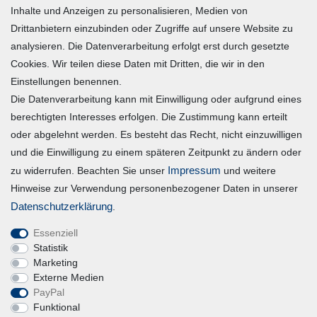
Inhalte und Anzeigen zu personalisieren, Medien von
Warenkorb
Drittanbietern einzubinden oder Zugriffe auf unsere Website zu
Zur Kasse
analysieren. Die Datenverarbeitung erfolgt erst durch gesetzte
Mein Konto
Cookies. Wir teilen diese Daten mit Dritten, die wir in den
Einstellungen benennen.
Die Datenverarbeitung kann mit Einwilligung oder aufgrund eines
Registrieren
berechtigten Interesses erfolgen. Die Zustimmung kann erteilt
Login
oder abgelehnt werden. Es besteht das Recht, nicht einzuwilligen
und die Einwilligung zu einem späteren Zeitpunkt zu ändern oder
Vertrag widerrufen
Impressum
zu widerrufen. Beachten Sie unser
und weitere
Hinweise zur Verwendung personenbezogener Daten in unserer
Unternehmen
Daten­schutz­erklärung
.
Essenziell
Blog
Statistik
Datenschutzerklärung
Marketing
Externe Medien
Erklärung zur Barrierefreiheit
PayPal
AGB
Funktional