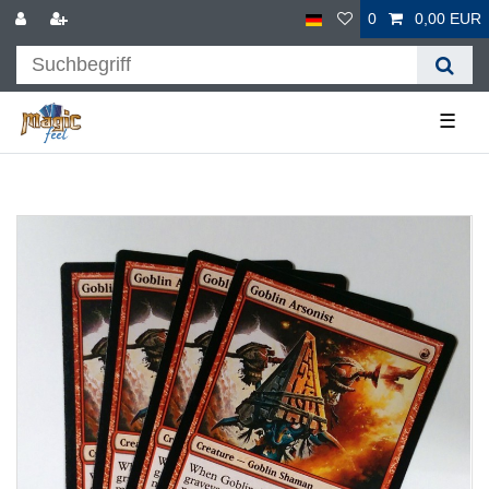
0
0,00 EUR
☰