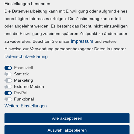
Einstellungen benennen.
Die Datenverarbeitung kann mit Einwilligung oder aufgrund eines
Registrieren
berechtigten Interesses erfolgen. Die Zustimmung kann erteilt
Login
oder abgelehnt werden. Es besteht das Recht, nicht einzuwilligen
und die Einwilligung zu einem späteren Zeitpunkt zu ändern oder
Vertrag widerrufen
Impressum
zu widerrufen. Beachten Sie unser
und weitere
Hinweise zur Verwendung personenbezogener Daten in unserer
Unternehmen
Daten­schutz­erklärung
.
Essenziell
Blog
Statistik
Datenschutzerklärung
Marketing
Externe Medien
Erklärung zur Barrierefreiheit
PayPal
AGB
Funktional
Impressum
Weitere Einstellungen
Alle akzeptieren
Magic Feel
Auswahl akzeptieren
© Copyright 2026 | Alle Rechte vorbehalten.