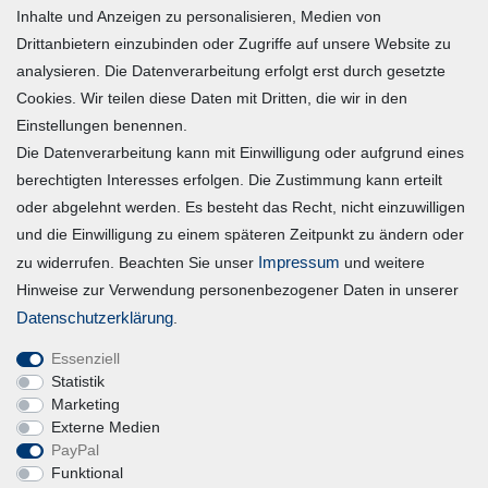
Inhalte und Anzeigen zu personalisieren, Medien von
Warenkorb
Drittanbietern einzubinden oder Zugriffe auf unsere Website zu
Zur Kasse
analysieren. Die Datenverarbeitung erfolgt erst durch gesetzte
Mein Konto
Cookies. Wir teilen diese Daten mit Dritten, die wir in den
Einstellungen benennen.
Die Datenverarbeitung kann mit Einwilligung oder aufgrund eines
Registrieren
berechtigten Interesses erfolgen. Die Zustimmung kann erteilt
Login
oder abgelehnt werden. Es besteht das Recht, nicht einzuwilligen
und die Einwilligung zu einem späteren Zeitpunkt zu ändern oder
Vertrag widerrufen
Impressum
zu widerrufen. Beachten Sie unser
und weitere
Hinweise zur Verwendung personenbezogener Daten in unserer
Unternehmen
Daten­schutz­erklärung
.
Essenziell
Blog
Statistik
Datenschutzerklärung
Marketing
Externe Medien
Erklärung zur Barrierefreiheit
PayPal
AGB
Funktional