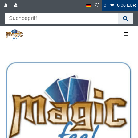
0
0,00 EUR
☰