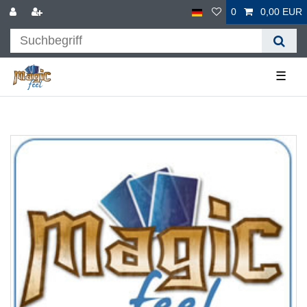
0
0,00 EUR
☰