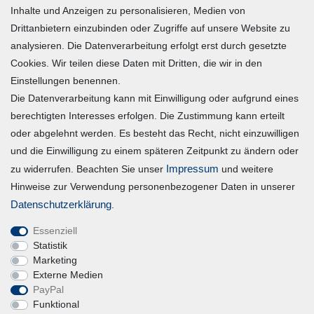
Inhalte und Anzeigen zu personalisieren, Medien von
Warenkorb
Drittanbietern einzubinden oder Zugriffe auf unsere Website zu
Zur Kasse
analysieren. Die Datenverarbeitung erfolgt erst durch gesetzte
Mein Konto
Cookies. Wir teilen diese Daten mit Dritten, die wir in den
Einstellungen benennen.
Die Datenverarbeitung kann mit Einwilligung oder aufgrund eines
Registrieren
berechtigten Interesses erfolgen. Die Zustimmung kann erteilt
Login
oder abgelehnt werden. Es besteht das Recht, nicht einzuwilligen
und die Einwilligung zu einem späteren Zeitpunkt zu ändern oder
Vertrag widerrufen
Impressum
zu widerrufen. Beachten Sie unser
und weitere
Hinweise zur Verwendung personenbezogener Daten in unserer
Unternehmen
Daten­schutz­erklärung
.
Essenziell
Blog
Statistik
Datenschutzerklärung
Marketing
Externe Medien
Erklärung zur Barrierefreiheit
PayPal
AGB
Funktional