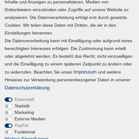
Inhalte und Anzeigen zu personalisieren, Medien von
Warenkorb
Drittanbietern einzubinden oder Zugriffe auf unsere Website zu
Zur Kasse
analysieren. Die Datenverarbeitung erfolgt erst durch gesetzte
Mein Konto
Cookies. Wir teilen diese Daten mit Dritten, die wir in den
Einstellungen benennen.
Die Datenverarbeitung kann mit Einwilligung oder aufgrund eines
Registrieren
berechtigten Interesses erfolgen. Die Zustimmung kann erteilt
Login
oder abgelehnt werden. Es besteht das Recht, nicht einzuwilligen
und die Einwilligung zu einem späteren Zeitpunkt zu ändern oder
Vertrag widerrufen
Impressum
zu widerrufen. Beachten Sie unser
und weitere
Hinweise zur Verwendung personenbezogener Daten in unserer
Unternehmen
Daten­schutz­erklärung
.
Essenziell
Blog
Statistik
Datenschutzerklärung
Marketing
Externe Medien
Erklärung zur Barrierefreiheit
PayPal
AGB
Funktional
Impressum
Weitere Einstellungen