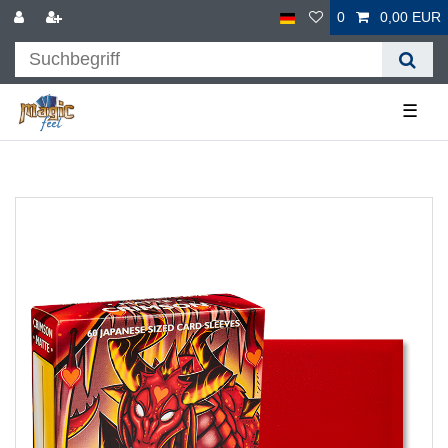
0
0,00 EUR
☰