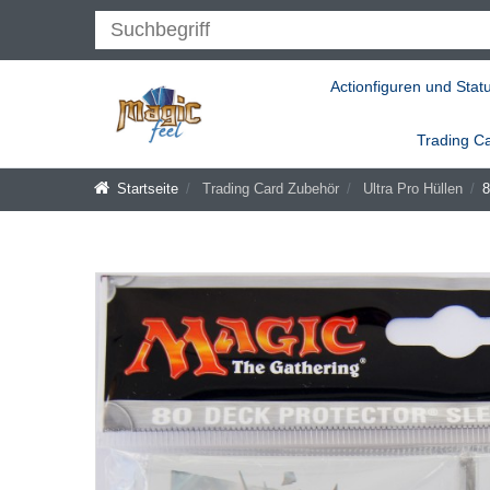
Actionfiguren und Stat
Trading C
Startseite
Trading Card Zubehör
Ultra Pro Hüllen
8