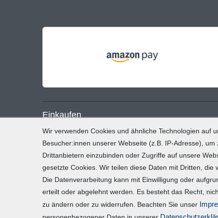
Einkaufen
Wir verwenden Cookies und ähnliche Technologien auf 
Zahlung und Versand
Besucher:innen unserer Webseite (z.B. IP-Adresse), um z
Drittanbietern einzubinden oder Zugriffe auf unsere Webs
Widerrufsrecht
gesetzte Cookies. Wir teilen diese Daten mit Dritten, die
Warenkorb
Die Datenverarbeitung kann mit Einwilligung oder aufgru
Zur Kasse
erteilt oder abgelehnt werden. Es besteht das Recht, nich
Impr
zu ändern oder zu widerrufen. Beachten Sie unser
Daten­schutz­erklä
personenbezogener Daten in unserer