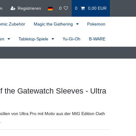
en
Registrieren
0
0
0,00 EUR
omic Zubehör
Magic the Gathering
Pokemon
ren
Tabletop-Spiele
Yu-Gi-Oh
B-WARE
f the Gatewatch Sleeves - Ultra
üllen von Ultra Pro mit Motiv aus der MtG Edition Oath
.