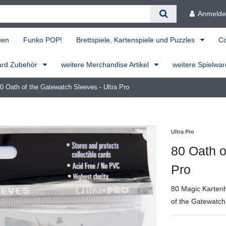
Anmeld
uen
Funko POP!
Brettspiele, Kartenspiele und Puzzles
C
ard Zubehör
weitere Merchandise Artikel
weitere Spielwa
0 Oath of the Gatewatch Sleeves - Ultra Pro
Ultra Pro
80 Oath o
Pro
80 Magic Kartenh
of the Gatewatch