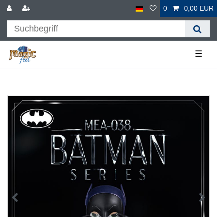
0
0,00 EUR
☰