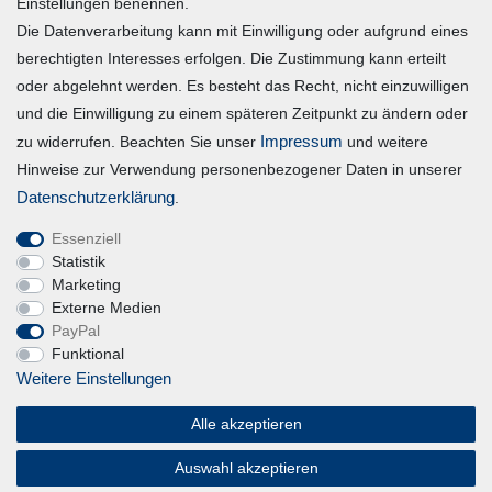
Einstellungen benennen.
Die Datenverarbeitung kann mit Einwilligung oder aufgrund eines
Registrieren
berechtigten Interesses erfolgen. Die Zustimmung kann erteilt
Login
oder abgelehnt werden. Es besteht das Recht, nicht einzuwilligen
und die Einwilligung zu einem späteren Zeitpunkt zu ändern oder
Vertrag widerrufen
Impressum
zu widerrufen. Beachten Sie unser
und weitere
Hinweise zur Verwendung personenbezogener Daten in unserer
Unternehmen
Daten­schutz­erklärung
.
Essenziell
Blog
Statistik
Datenschutzerklärung
Marketing
Externe Medien
Erklärung zur Barrierefreiheit
PayPal
AGB
Funktional
Impressum
Weitere Einstellungen
Alle akzeptieren
Magic Feel
Auswahl akzeptieren
© Copyright 2026 | Alle Rechte vorbehalten.