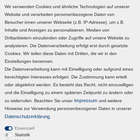
Wir verwenden Cookies und ähnliche Technologien auf unserer
Zahlung und Versand
Website und verarbeiten personenbezogene Daten von
Besucher:innen unserer Webseite (z.B. IP-Adresse), um z.B.
Widerrufsrecht
Inhalte und Anzeigen zu personalisieren, Medien von
Warenkorb
Drittanbietern einzubinden oder Zugriffe auf unsere Website zu
Zur Kasse
analysieren. Die Datenverarbeitung erfolgt erst durch gesetzte
Mein Konto
Cookies. Wir teilen diese Daten mit Dritten, die wir in den
Einstellungen benennen.
Die Datenverarbeitung kann mit Einwilligung oder aufgrund eines
Registrieren
berechtigten Interesses erfolgen. Die Zustimmung kann erteilt
Login
oder abgelehnt werden. Es besteht das Recht, nicht einzuwilligen
und die Einwilligung zu einem späteren Zeitpunkt zu ändern oder
Vertrag widerrufen
Impressum
zu widerrufen. Beachten Sie unser
und weitere
Hinweise zur Verwendung personenbezogener Daten in unserer
Unternehmen
Daten­schutz­erklärung
.
Essenziell
Blog
Statistik