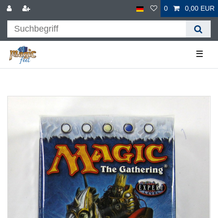
0
0,00 EUR
☰