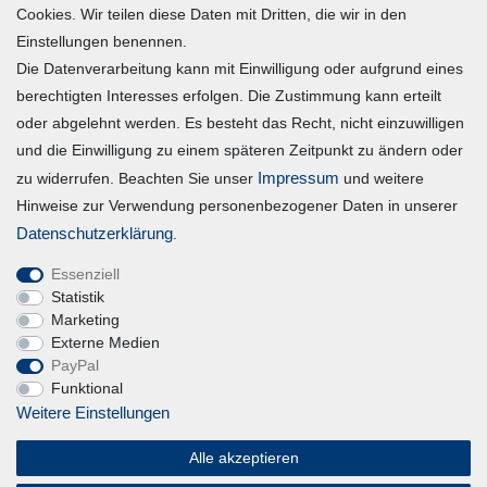
Mein Konto
Cookies. Wir teilen diese Daten mit Dritten, die wir in den
Einstellungen benennen.
Die Datenverarbeitung kann mit Einwilligung oder aufgrund eines
Registrieren
berechtigten Interesses erfolgen. Die Zustimmung kann erteilt
Login
oder abgelehnt werden. Es besteht das Recht, nicht einzuwilligen
und die Einwilligung zu einem späteren Zeitpunkt zu ändern oder
Vertrag widerrufen
Impressum
zu widerrufen. Beachten Sie unser
und weitere
Hinweise zur Verwendung personenbezogener Daten in unserer
Unternehmen
Daten­schutz­erklärung
.
Essenziell
Blog
Statistik
Datenschutzerklärung
Marketing
Externe Medien
Erklärung zur Barrierefreiheit
PayPal
AGB
Funktional
Impressum
Weitere Einstellungen
Alle akzeptieren
Magic Feel