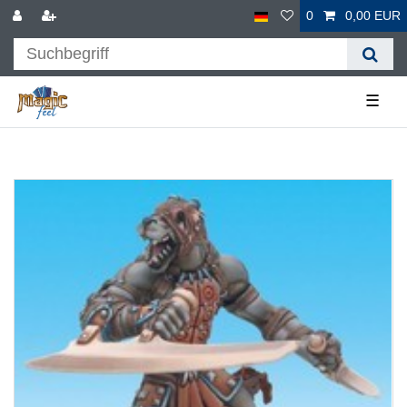
0
0,00 EUR
☰