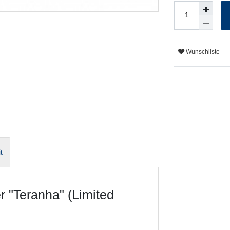
Wunschliste
t
 "Teranha" (Limited