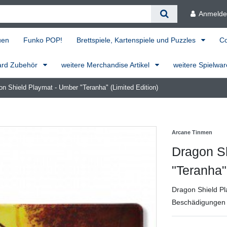
Anmeld
uen
Funko POP!
Brettspiele, Kartenspiele und Puzzles
C
ard Zubehör
weitere Merchandise Artikel
weitere Spielwa
on Shield Playmat - Umber "Teranha" (Limited Edition)
Arcane Tinmen
Dragon S
"Teranha"
Dragon Shield Pl
Beschädigungen 