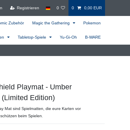
en
Registrieren
0
0
0,00 EUR
omic Zubehör
Magic the Gathering
Pokemon
ren
Tabletop-Spiele
Yu-Gi-Oh
B-WARE
hield Playmat - Umber
 (Limited Edition)
ay Mat sind Spielmatten, die eure Karten vor
schützen beim Spielen.