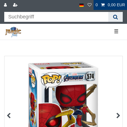
0
0,00 EUR
☰