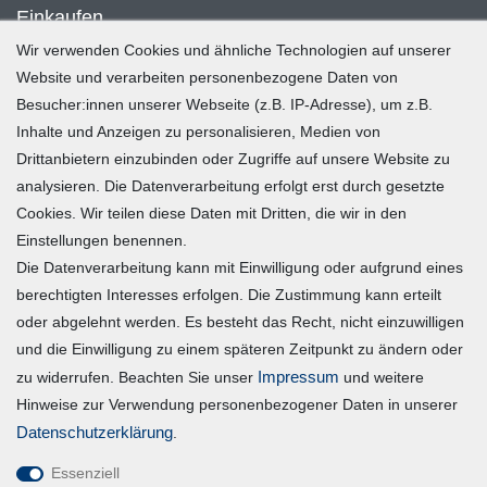
Einkaufen
Wir verwenden Cookies und ähnliche Technologien auf unserer
Zahlung und Versand
Website und verarbeiten personenbezogene Daten von
Besucher:innen unserer Webseite (z.B. IP-Adresse), um z.B.
Widerrufsrecht
Inhalte und Anzeigen zu personalisieren, Medien von
Warenkorb
Drittanbietern einzubinden oder Zugriffe auf unsere Website zu
Zur Kasse
analysieren. Die Datenverarbeitung erfolgt erst durch gesetzte
Mein Konto
Cookies. Wir teilen diese Daten mit Dritten, die wir in den
Einstellungen benennen.
Die Datenverarbeitung kann mit Einwilligung oder aufgrund eines
Registrieren
berechtigten Interesses erfolgen. Die Zustimmung kann erteilt
Login
oder abgelehnt werden. Es besteht das Recht, nicht einzuwilligen
und die Einwilligung zu einem späteren Zeitpunkt zu ändern oder
Vertrag widerrufen
Impressum
zu widerrufen. Beachten Sie unser
und weitere
Hinweise zur Verwendung personenbezogener Daten in unserer
Unternehmen
Daten­schutz­erklärung
.
Essenziell
Blog