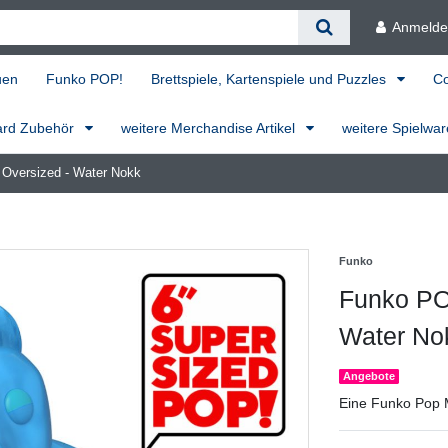
Anmeld
uen
Funko POP!
Brettspiele, Kartenspiele und Puzzles
C
ard Zubehör
weitere Merchandise Artikel
weitere Spielwa
 Oversized - Water Nokk
Funko
Funko POP
Water No
Angebote
Eine Funko Pop 