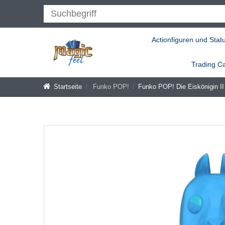
Actionfiguren und Stat
Trading C
Startseite
Funko POP!
Funko POP! Die Eiskönigin II