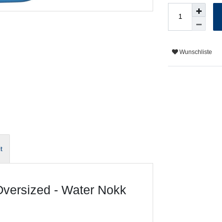
Wunschliste
t
Oversized - Water Nokk