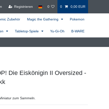
en
Registrieren
0
0
0,00 EUR
omic Zubehör
Magic the Gathering
Pokemon
ren
Tabletop-Spiele
Yu-Gi-Oh
B-WARE
! Die Eiskönigin II Oversized -
kk
Miniatur zum Sammeln.