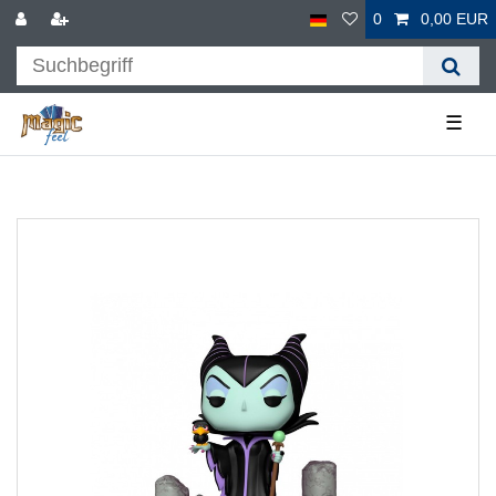
0
0,00 EUR
☰