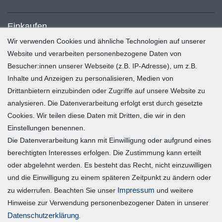
Einkaufen
Wir verwenden Cookies und ähnliche Technologien auf unserer
Zahlung und Versand
Website und verarbeiten personenbezogene Daten von
Besucher:innen unserer Webseite (z.B. IP-Adresse), um z.B.
Widerrufsrecht
Inhalte und Anzeigen zu personalisieren, Medien von
Warenkorb
Drittanbietern einzubinden oder Zugriffe auf unsere Website zu
Zur Kasse
analysieren. Die Datenverarbeitung erfolgt erst durch gesetzte
Mein Konto
Cookies. Wir teilen diese Daten mit Dritten, die wir in den
Einstellungen benennen.
Die Datenverarbeitung kann mit Einwilligung oder aufgrund eines
Registrieren
berechtigten Interesses erfolgen. Die Zustimmung kann erteilt
Login
oder abgelehnt werden. Es besteht das Recht, nicht einzuwilligen
und die Einwilligung zu einem späteren Zeitpunkt zu ändern oder
Vertrag widerrufen
Impressum
zu widerrufen. Beachten Sie unser
und weitere
Hinweise zur Verwendung personenbezogener Daten in unserer
Unternehmen
Daten­schutz­erklärung
.