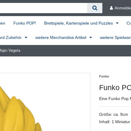
Anmeld
uen
Funko POP!
Brettspiele, Kartenspiele und Puzzles
C
ard Zubehör
weitere Merchandise Artikel
weitere Spielwa
Majin Vegeta
Funko
Funko POP
Eine Funko Pop 
Größe: ca. 9cm
Inhalt: 1 Miniatur