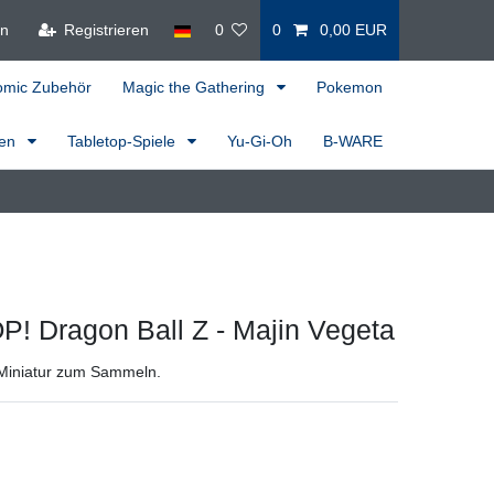
en
Registrieren
0
0
0,00 EUR
omic Zubehör
Magic the Gathering
Pokemon
ren
Tabletop-Spiele
Yu-Gi-Oh
B-WARE
! Dragon Ball Z - Majin Vegeta
Miniatur zum Sammeln.