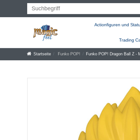
Actionfiguren und Stat
Trading C
Startseite
Funko POP!
Funko POP! Dragon Ball Z - 