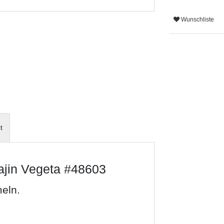
Wunschliste
t
ajin Vegeta #48603
eln.