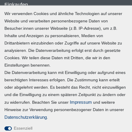
Einkaufen
Wir verwenden Cookies und ähnliche Technologien auf unserer
Zahlung und Versand
Website und verarbeiten personenbezogene Daten von
Besucher:innen unserer Webseite (z.B. IP-Adresse), um z.B.
Widerrufsrecht
Inhalte und Anzeigen zu personalisieren, Medien von
Warenkorb
Drittanbietern einzubinden oder Zugriffe auf unsere Website zu
Zur Kasse
analysieren. Die Datenverarbeitung erfolgt erst durch gesetzte
Mein Konto
Cookies. Wir teilen diese Daten mit Dritten, die wir in den
Einstellungen benennen.
Die Datenverarbeitung kann mit Einwilligung oder aufgrund eines
Registrieren
berechtigten Interesses erfolgen. Die Zustimmung kann erteilt
Login
oder abgelehnt werden. Es besteht das Recht, nicht einzuwilligen
und die Einwilligung zu einem späteren Zeitpunkt zu ändern oder
Vertrag widerrufen
Impressum
zu widerrufen. Beachten Sie unser
und weitere
Hinweise zur Verwendung personenbezogener Daten in unserer
Unternehmen
Daten­schutz­erklärung
.
Essenziell
Blog