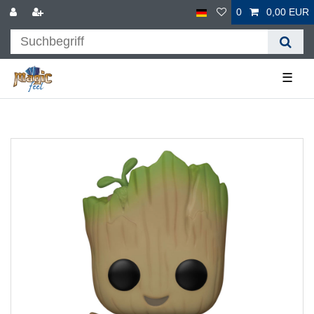
0
0,00 EUR
☰