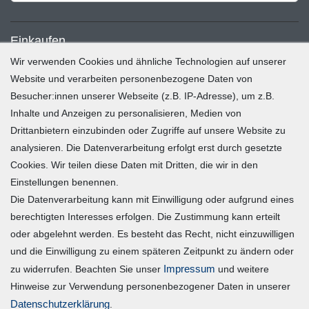
Einkaufen
Wir verwenden Cookies und ähnliche Technologien auf unserer
Zahlung und Versand
Website und verarbeiten personenbezogene Daten von
Besucher:innen unserer Webseite (z.B. IP-Adresse), um z.B.
Widerrufsrecht
Inhalte und Anzeigen zu personalisieren, Medien von
Warenkorb
Drittanbietern einzubinden oder Zugriffe auf unsere Website zu
Zur Kasse
analysieren. Die Datenverarbeitung erfolgt erst durch gesetzte
Mein Konto
Cookies. Wir teilen diese Daten mit Dritten, die wir in den
Einstellungen benennen.
Die Datenverarbeitung kann mit Einwilligung oder aufgrund eines
Registrieren
berechtigten Interesses erfolgen. Die Zustimmung kann erteilt
Login
oder abgelehnt werden. Es besteht das Recht, nicht einzuwilligen
und die Einwilligung zu einem späteren Zeitpunkt zu ändern oder
Vertrag widerrufen
Impressum
zu widerrufen. Beachten Sie unser
und weitere
Hinweise zur Verwendung personenbezogener Daten in unserer
Unternehmen
Daten­schutz­erklärung
.