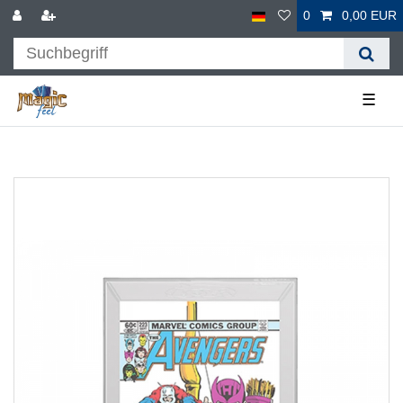
0
0,00 EUR
☰