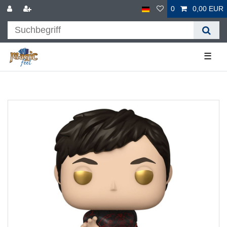
0
0,00 EUR
☰