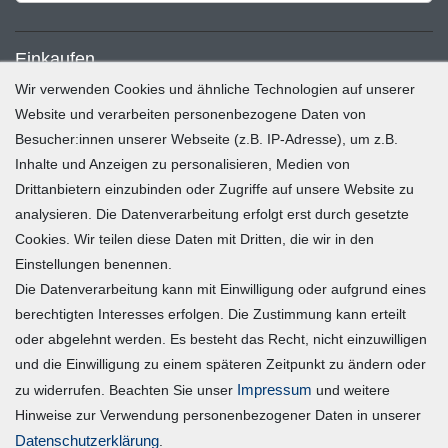
Einkaufen
Wir verwenden Cookies und ähnliche Technologien auf unserer
Zahlung und Versand
Website und verarbeiten personenbezogene Daten von
Besucher:innen unserer Webseite (z.B. IP-Adresse), um z.B.
Widerrufsrecht
Inhalte und Anzeigen zu personalisieren, Medien von
Warenkorb
Drittanbietern einzubinden oder Zugriffe auf unsere Website zu
Zur Kasse
analysieren. Die Datenverarbeitung erfolgt erst durch gesetzte
Mein Konto
Cookies. Wir teilen diese Daten mit Dritten, die wir in den
Einstellungen benennen.
Die Datenverarbeitung kann mit Einwilligung oder aufgrund eines
Registrieren
berechtigten Interesses erfolgen. Die Zustimmung kann erteilt
Login
oder abgelehnt werden. Es besteht das Recht, nicht einzuwilligen
und die Einwilligung zu einem späteren Zeitpunkt zu ändern oder
Vertrag widerrufen
Impressum
zu widerrufen. Beachten Sie unser
und weitere
Hinweise zur Verwendung personenbezogener Daten in unserer
Unternehmen
Daten­schutz­erklärung
.