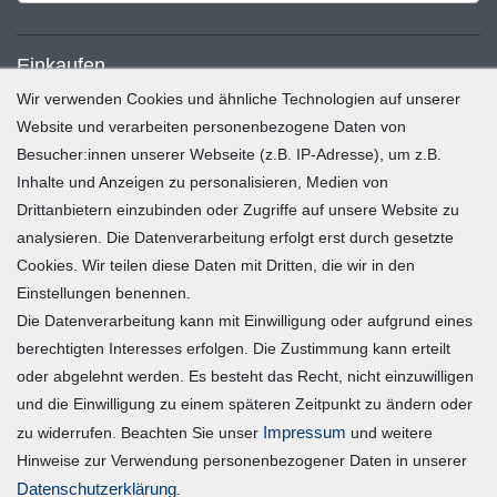
Einkaufen
Wir verwenden Cookies und ähnliche Technologien auf unserer
Zahlung und Versand
Website und verarbeiten personenbezogene Daten von
Besucher:innen unserer Webseite (z.B. IP-Adresse), um z.B.
Widerrufsrecht
Inhalte und Anzeigen zu personalisieren, Medien von
Warenkorb
Drittanbietern einzubinden oder Zugriffe auf unsere Website zu
Zur Kasse
analysieren. Die Datenverarbeitung erfolgt erst durch gesetzte
Mein Konto
Cookies. Wir teilen diese Daten mit Dritten, die wir in den
Einstellungen benennen.
Die Datenverarbeitung kann mit Einwilligung oder aufgrund eines
Registrieren
berechtigten Interesses erfolgen. Die Zustimmung kann erteilt
Login
oder abgelehnt werden. Es besteht das Recht, nicht einzuwilligen
und die Einwilligung zu einem späteren Zeitpunkt zu ändern oder
Vertrag widerrufen
Impressum
zu widerrufen. Beachten Sie unser
und weitere
Hinweise zur Verwendung personenbezogener Daten in unserer
Unternehmen
Daten­schutz­erklärung
.