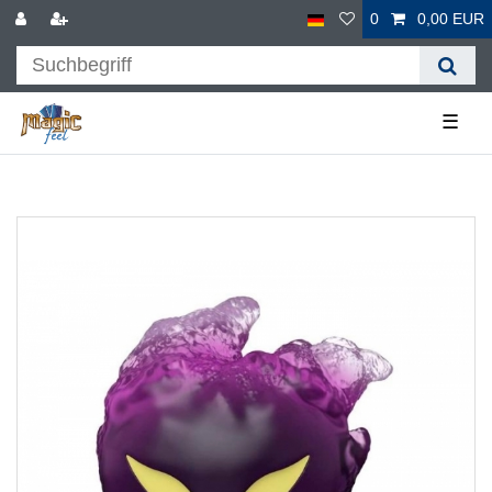
0
0,00 EUR
☰