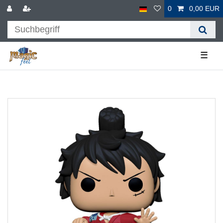
0
0,00 EUR
☰