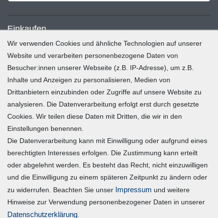
Einkaufen
Wir verwenden Cookies und ähnliche Technologien auf unserer
Zahlung und Versand
Website und verarbeiten personenbezogene Daten von
Besucher:innen unserer Webseite (z.B. IP-Adresse), um z.B.
Widerrufsrecht
Inhalte und Anzeigen zu personalisieren, Medien von
Warenkorb
Drittanbietern einzubinden oder Zugriffe auf unsere Website zu
Zur Kasse
analysieren. Die Datenverarbeitung erfolgt erst durch gesetzte
Mein Konto
Cookies. Wir teilen diese Daten mit Dritten, die wir in den
Einstellungen benennen.
Die Datenverarbeitung kann mit Einwilligung oder aufgrund eines
Registrieren
berechtigten Interesses erfolgen. Die Zustimmung kann erteilt
Login
oder abgelehnt werden. Es besteht das Recht, nicht einzuwilligen
und die Einwilligung zu einem späteren Zeitpunkt zu ändern oder
Vertrag widerrufen
Impressum
zu widerrufen. Beachten Sie unser
und weitere
Hinweise zur Verwendung personenbezogener Daten in unserer
Unternehmen
Daten­schutz­erklärung
.