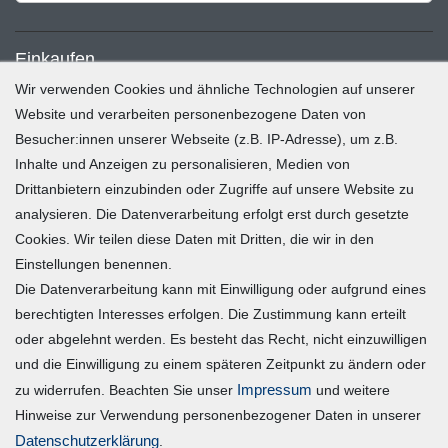
Einkaufen
Wir verwenden Cookies und ähnliche Technologien auf unserer
Zahlung und Versand
Website und verarbeiten personenbezogene Daten von
Besucher:innen unserer Webseite (z.B. IP-Adresse), um z.B.
Widerrufsrecht
Inhalte und Anzeigen zu personalisieren, Medien von
Warenkorb
Drittanbietern einzubinden oder Zugriffe auf unsere Website zu
Zur Kasse
analysieren. Die Datenverarbeitung erfolgt erst durch gesetzte
Mein Konto
Cookies. Wir teilen diese Daten mit Dritten, die wir in den
Einstellungen benennen.
Die Datenverarbeitung kann mit Einwilligung oder aufgrund eines
Registrieren
berechtigten Interesses erfolgen. Die Zustimmung kann erteilt
Login
oder abgelehnt werden. Es besteht das Recht, nicht einzuwilligen
und die Einwilligung zu einem späteren Zeitpunkt zu ändern oder
Vertrag widerrufen
Impressum
zu widerrufen. Beachten Sie unser
und weitere
Hinweise zur Verwendung personenbezogener Daten in unserer
Unternehmen
Daten­schutz­erklärung
.