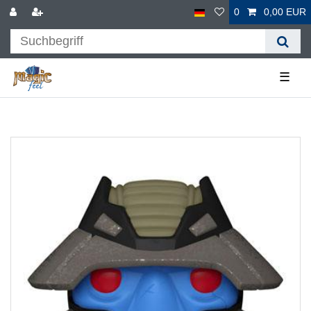
0
0,00 EUR
☰