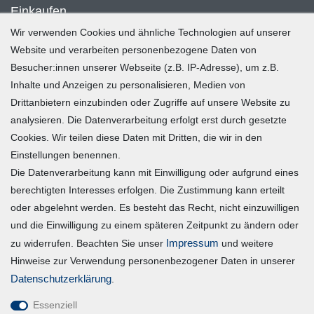
Einkaufen
Wir verwenden Cookies und ähnliche Technologien auf unserer
Zahlung und Versand
Website und verarbeiten personenbezogene Daten von
Besucher:innen unserer Webseite (z.B. IP-Adresse), um z.B.
Widerrufsrecht
Inhalte und Anzeigen zu personalisieren, Medien von
Warenkorb
Drittanbietern einzubinden oder Zugriffe auf unsere Website zu
Zur Kasse
analysieren. Die Datenverarbeitung erfolgt erst durch gesetzte
Mein Konto
Cookies. Wir teilen diese Daten mit Dritten, die wir in den
Einstellungen benennen.
Die Datenverarbeitung kann mit Einwilligung oder aufgrund eines
Registrieren
berechtigten Interesses erfolgen. Die Zustimmung kann erteilt
Login
oder abgelehnt werden. Es besteht das Recht, nicht einzuwilligen
und die Einwilligung zu einem späteren Zeitpunkt zu ändern oder
Vertrag widerrufen
Impressum
zu widerrufen. Beachten Sie unser
und weitere
Hinweise zur Verwendung personenbezogener Daten in unserer
Unternehmen
Daten­schutz­erklärung
.
Essenziell
Blog