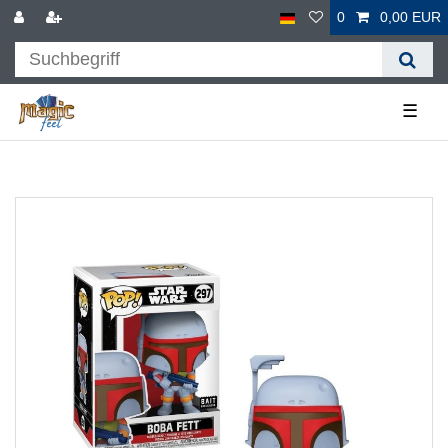
0
0,00 EUR
☰