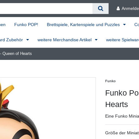
Anmeld
uen
Funko POP!
Brettspiele, Kartenspiele und Puzzles
C
ard Zubehör
weitere Merchandise Artikel
weitere Spielwa
- Queen of Hearts
Funko
Funko Pop
Hearts
Eine Funko Mini
Größe der Miniat