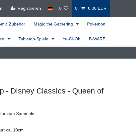
en
Registrieren
0
0
0,00 EUR
omic Zubehör
Magic the Gathering
Pokemon
ren
Tabletop-Spiele
Yu-Gi-Oh
B-WARE
 - Disney Classics - Queen of
atur zum Sammeln.
ur: ca. 10cm