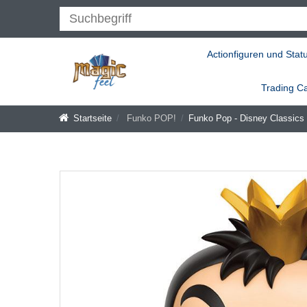
Actionfiguren und Stat
Trading C
Startseite
Funko POP!
Funko Pop - Disney Classics 