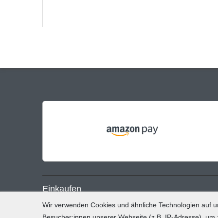
Einkaufen
Wir verwenden Cookies und ähnliche Technologien auf 
Zahlung und Versand
Besucher:innen unserer Webseite (z.B. IP-Adresse), um z