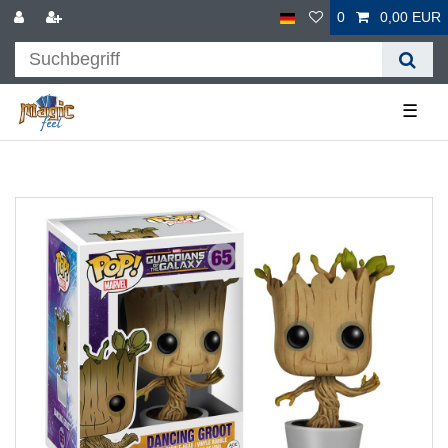
0
0,00 EUR
☰