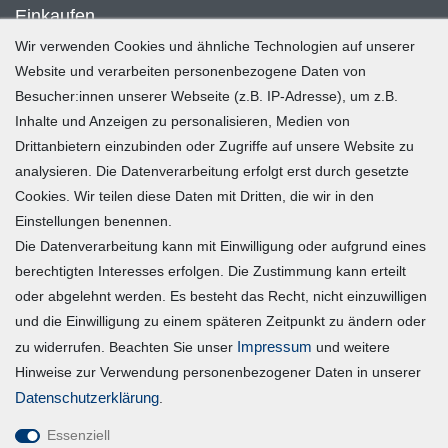
Einkaufen
Wir verwenden Cookies und ähnliche Technologien auf unserer
Zahlung und Versand
Website und verarbeiten personenbezogene Daten von
Besucher:innen unserer Webseite (z.B. IP-Adresse), um z.B.
Widerrufsrecht
Inhalte und Anzeigen zu personalisieren, Medien von
Warenkorb
Drittanbietern einzubinden oder Zugriffe auf unsere Website zu
Zur Kasse
analysieren. Die Datenverarbeitung erfolgt erst durch gesetzte
Mein Konto
Cookies. Wir teilen diese Daten mit Dritten, die wir in den
Einstellungen benennen.
Die Datenverarbeitung kann mit Einwilligung oder aufgrund eines
Registrieren
berechtigten Interesses erfolgen. Die Zustimmung kann erteilt
Login
oder abgelehnt werden. Es besteht das Recht, nicht einzuwilligen
und die Einwilligung zu einem späteren Zeitpunkt zu ändern oder
Vertrag widerrufen
Impressum
zu widerrufen. Beachten Sie unser
und weitere
Hinweise zur Verwendung personenbezogener Daten in unserer
Unternehmen
Daten­schutz­erklärung
.
Essenziell
Blog