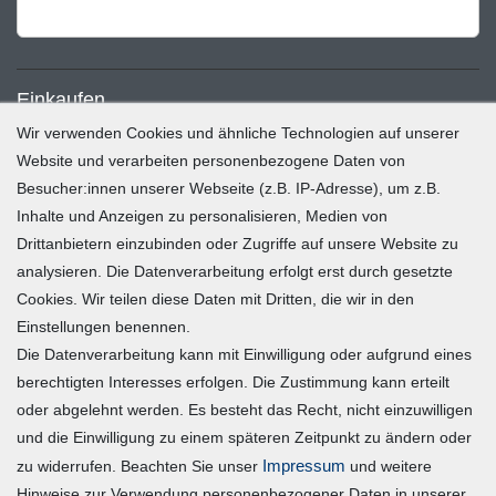
Einkaufen
Wir verwenden Cookies und ähnliche Technologien auf unserer
Zahlung und Versand
Website und verarbeiten personenbezogene Daten von
Besucher:innen unserer Webseite (z.B. IP-Adresse), um z.B.
Widerrufsrecht
Inhalte und Anzeigen zu personalisieren, Medien von
Warenkorb
Drittanbietern einzubinden oder Zugriffe auf unsere Website zu
Zur Kasse
analysieren. Die Datenverarbeitung erfolgt erst durch gesetzte
Mein Konto
Cookies. Wir teilen diese Daten mit Dritten, die wir in den
Einstellungen benennen.
Die Datenverarbeitung kann mit Einwilligung oder aufgrund eines
Registrieren
berechtigten Interesses erfolgen. Die Zustimmung kann erteilt
Login
oder abgelehnt werden. Es besteht das Recht, nicht einzuwilligen
und die Einwilligung zu einem späteren Zeitpunkt zu ändern oder
Vertrag widerrufen
Impressum
zu widerrufen. Beachten Sie unser
und weitere
Hinweise zur Verwendung personenbezogener Daten in unserer