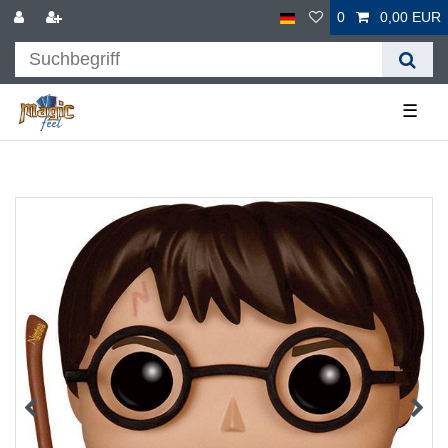
0
0,00 EUR
☰