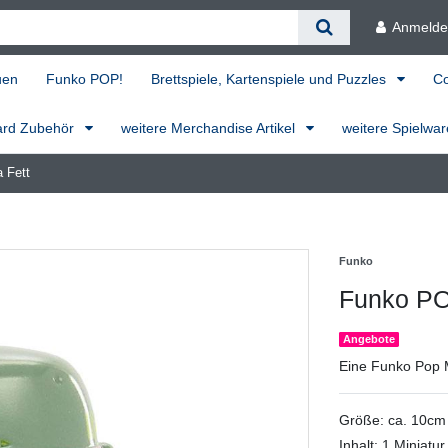
Anmeld
uen
Funko POP!
Brettspiele, Kartenspiele und Puzzles
C
ard Zubehör
weitere Merchandise Artikel
weitere Spielwa
 Fett
Funko
Funko POP
Angebote
Eine Funko Pop 
Größe: ca. 10cm
Inhalt: 1 Miniatur