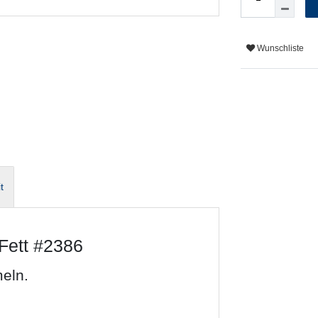
Wunschliste
t
Fett #2386
eln.