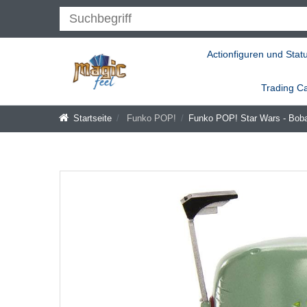
Actionfiguren und Stat
Trading C
Startseite
Funko POP!
Funko POP! Star Wars - Boba