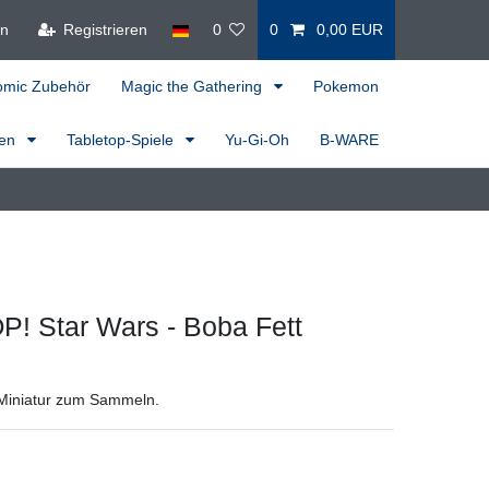
en
Registrieren
0
0
0,00 EUR
omic Zubehör
Magic the Gathering
Pokemon
ren
Tabletop-Spiele
Yu-Gi-Oh
B-WARE
! Star Wars - Boba Fett
Miniatur zum Sammeln.