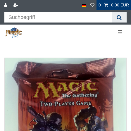
0
0,00 EUR
☰