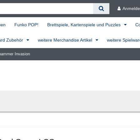
Anmeld
uen
Funko POP!
Brettspiele, Kartenspiele und Puzzles
C
ard Zubehör
weitere Merchandise Artikel
weitere Spielwa
hammer Invasion