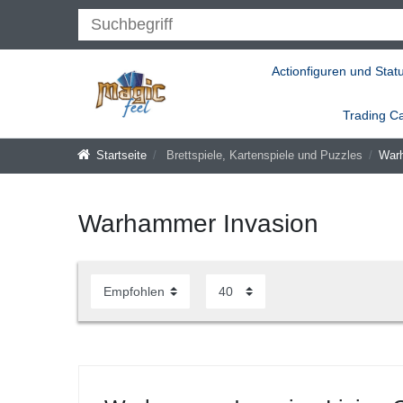
Actionfiguren und Stat
Trading C
Startseite
Brettspiele, Kartenspiele und Puzzles
War
Warhammer Invasion