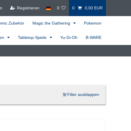
en
Registrieren
0
0
0,00 EUR
omic Zubehör
Magic the Gathering
Pokemon
ren
Tabletop-Spiele
Yu-Gi-Oh
B-WARE
Filter ausklappen