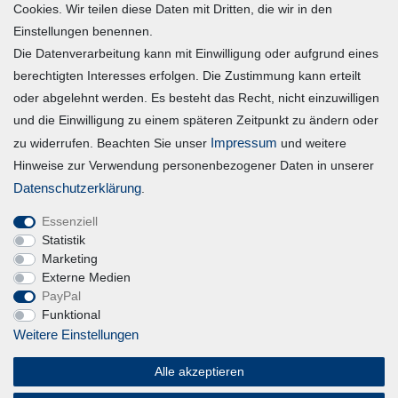
Mein Konto
Cookies. Wir teilen diese Daten mit Dritten, die wir in den
Einstellungen benennen.
Die Datenverarbeitung kann mit Einwilligung oder aufgrund eines
Registrieren
berechtigten Interesses erfolgen. Die Zustimmung kann erteilt
Login
oder abgelehnt werden. Es besteht das Recht, nicht einzuwilligen
und die Einwilligung zu einem späteren Zeitpunkt zu ändern oder
Vertrag widerrufen
Impressum
zu widerrufen. Beachten Sie unser
und weitere
Hinweise zur Verwendung personenbezogener Daten in unserer
Unternehmen
Daten­schutz­erklärung
.
Essenziell
Blog
Statistik
Datenschutzerklärung
Marketing
Externe Medien
Erklärung zur Barrierefreiheit
PayPal
AGB
Funktional
Impressum
Weitere Einstellungen
Alle akzeptieren
Magic Feel