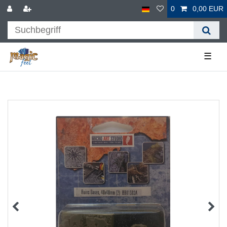
0
0,00 EUR
☰