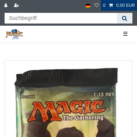
0
0,00 EUR
☰