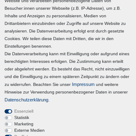
Zahlung und Versand
Website und verarbeiten personenbezogene Daten von
Besucher:innen unserer Webseite (z.B. IP-Adresse), um z.B.
Widerrufsrecht
Inhalte und Anzeigen zu personalisieren, Medien von
Warenkorb
Drittanbietern einzubinden oder Zugriffe auf unsere Website zu
Zur Kasse
analysieren. Die Datenverarbeitung erfolgt erst durch gesetzte
Mein Konto
Cookies. Wir teilen diese Daten mit Dritten, die wir in den
Einstellungen benennen.
Die Datenverarbeitung kann mit Einwilligung oder aufgrund eines
Registrieren
berechtigten Interesses erfolgen. Die Zustimmung kann erteilt
Login
oder abgelehnt werden. Es besteht das Recht, nicht einzuwilligen
und die Einwilligung zu einem späteren Zeitpunkt zu ändern oder
Vertrag widerrufen
Impressum
zu widerrufen. Beachten Sie unser
und weitere
Hinweise zur Verwendung personenbezogener Daten in unserer
Unternehmen
Daten­schutz­erklärung
.
Essenziell
Blog
Statistik
Datenschutzerklärung
Marketing
Externe Medien
Erklärung zur Barrierefreiheit