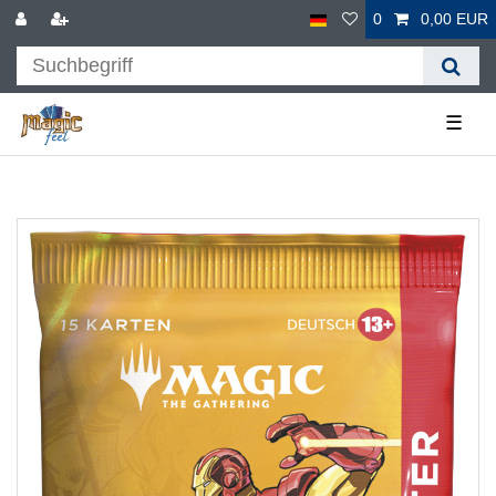
0
0,00 EUR
☰