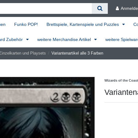
Anmeld
uen
Funko POP!
Brettspiele, Kartenspiele und Puzzles
C
ard Zubehör
weitere Merchandise Artikel
weitere Spielwa
Einzelkarten und Playsets
Variantenartikel alle 3 Farben
Wizards of the Coas
Varianten