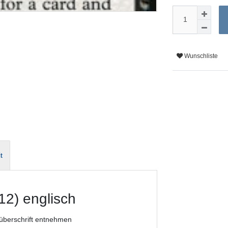
Wunschliste
t
12) englisch
lüberschrift entnehmen