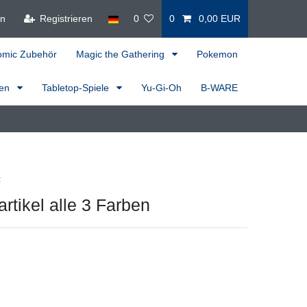
en
Registrieren
0
0
0,00 EUR
omic Zubehör
Magic the Gathering
Pokemon
ren
Tabletop-Spiele
Yu-Gi-Oh
B-WARE
t
artikel alle 3 Farben