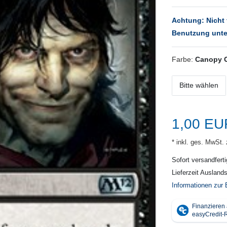
Achtung: Nicht 
Benutzung unte
Farbe:
Canopy 
Bitte wählen
1,00 E
* inkl. ges. MwSt. 
Sofort versandferti
Lieferzeit Ausland
Informationen zur 