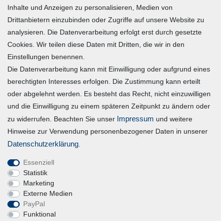
Inhalte und Anzeigen zu personalisieren, Medien von
Warenkorb
Drittanbietern einzubinden oder Zugriffe auf unsere Website zu
Zur Kasse
analysieren. Die Datenverarbeitung erfolgt erst durch gesetzte
Mein Konto
Cookies. Wir teilen diese Daten mit Dritten, die wir in den
Einstellungen benennen.
Die Datenverarbeitung kann mit Einwilligung oder aufgrund eines
Registrieren
berechtigten Interesses erfolgen. Die Zustimmung kann erteilt
Login
oder abgelehnt werden. Es besteht das Recht, nicht einzuwilligen
und die Einwilligung zu einem späteren Zeitpunkt zu ändern oder
Vertrag widerrufen
Impressum
zu widerrufen. Beachten Sie unser
und weitere
Hinweise zur Verwendung personenbezogener Daten in unserer
Unternehmen
Daten­schutz­erklärung
.
Essenziell
Blog
Statistik
Datenschutzerklärung
Marketing
Externe Medien
Erklärung zur Barrierefreiheit
PayPal
AGB
Funktional