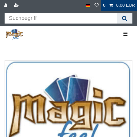
0
0,00 EUR
☰