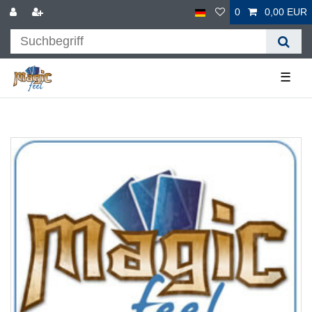
0
0,00 EUR
☰