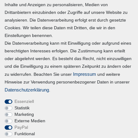
Inhalte und Anzeigen zu personalisieren, Medien von
Warenkorb
Drittanbietern einzubinden oder Zugriffe auf unsere Website zu
Zur Kasse
analysieren. Die Datenverarbeitung erfolgt erst durch gesetzte
Mein Konto
Cookies. Wir teilen diese Daten mit Dritten, die wir in den
Einstellungen benennen.
Die Datenverarbeitung kann mit Einwilligung oder aufgrund eines
Registrieren
berechtigten Interesses erfolgen. Die Zustimmung kann erteilt
Login
oder abgelehnt werden. Es besteht das Recht, nicht einzuwilligen
und die Einwilligung zu einem späteren Zeitpunkt zu ändern oder
Vertrag widerrufen
Impressum
zu widerrufen. Beachten Sie unser
und weitere
Hinweise zur Verwendung personenbezogener Daten in unserer
Unternehmen
Daten­schutz­erklärung
.
Essenziell
Blog
Statistik
Datenschutzerklärung
Marketing
Externe Medien
Erklärung zur Barrierefreiheit
PayPal
AGB
Funktional