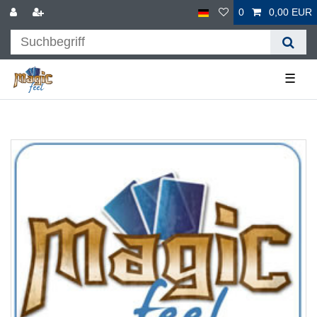
0
0,00 EUR
☰