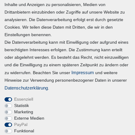
Inhalte und Anzeigen zu personalisieren, Medien von
Warenkorb
Drittanbietern einzubinden oder Zugriffe auf unsere Website zu
Zur Kasse
analysieren. Die Datenverarbeitung erfolgt erst durch gesetzte
Mein Konto
Cookies. Wir teilen diese Daten mit Dritten, die wir in den
Einstellungen benennen.
Die Datenverarbeitung kann mit Einwilligung oder aufgrund eines
Registrieren
berechtigten Interesses erfolgen. Die Zustimmung kann erteilt
Login
oder abgelehnt werden. Es besteht das Recht, nicht einzuwilligen
und die Einwilligung zu einem späteren Zeitpunkt zu ändern oder
Vertrag widerrufen
Impressum
zu widerrufen. Beachten Sie unser
und weitere
Hinweise zur Verwendung personenbezogener Daten in unserer
Unternehmen
Daten­schutz­erklärung
.
Essenziell
Blog
Statistik
Datenschutzerklärung
Marketing
Externe Medien
Erklärung zur Barrierefreiheit
PayPal
AGB
Funktional