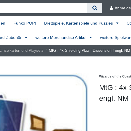
Anmeld
uen
Funko POP!
Brettspiele, Kartenspiele und Puzzles
C
ard Zubehör
weitere Merchandise Artikel
weitere Spielwa
Einzelkarten und Playsets
MtG : 4x Shielding Plax ! Dissension ! engl. NM
Wizards of the Coas
MtG : 4x 
engl. NM