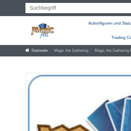
Actionfiguren und Stat
Trading C
Startseite
Magic the Gathering
Magic the Gathering 