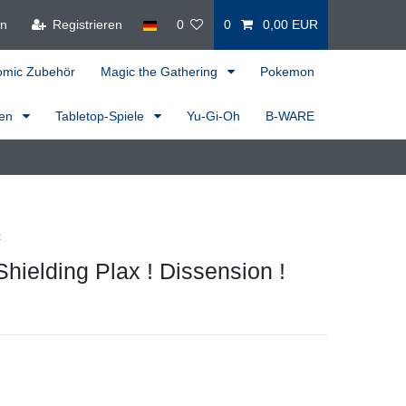
en
Registrieren
0
0
0,00 EUR
omic Zubehör
Magic the Gathering
Pokemon
ren
Tabletop-Spiele
Yu-Gi-Oh
B-WARE
t
Shielding Plax ! Dissension !