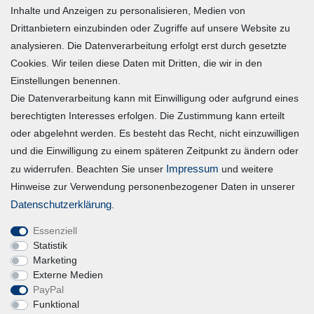
Inhalte und Anzeigen zu personalisieren, Medien von
Warenkorb
Drittanbietern einzubinden oder Zugriffe auf unsere Website zu
Zur Kasse
analysieren. Die Datenverarbeitung erfolgt erst durch gesetzte
Mein Konto
Cookies. Wir teilen diese Daten mit Dritten, die wir in den
Einstellungen benennen.
Die Datenverarbeitung kann mit Einwilligung oder aufgrund eines
Registrieren
berechtigten Interesses erfolgen. Die Zustimmung kann erteilt
Login
oder abgelehnt werden. Es besteht das Recht, nicht einzuwilligen
und die Einwilligung zu einem späteren Zeitpunkt zu ändern oder
Vertrag widerrufen
Impressum
zu widerrufen. Beachten Sie unser
und weitere
Hinweise zur Verwendung personenbezogener Daten in unserer
Unternehmen
Daten­schutz­erklärung
.
Essenziell
Blog
Statistik
Datenschutzerklärung
Marketing
Externe Medien
Erklärung zur Barrierefreiheit
PayPal
AGB
Funktional