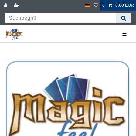
0
0,00 EUR
☰