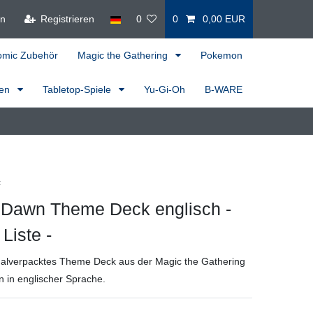
en
Registrieren
0
0
0,00 EUR
omic Zubehör
Magic the Gathering
Pokemon
ren
Tabletop-Spiele
Yu-Gi-Oh
B-WARE
t
h Dawn Theme Deck englisch -
Liste -
inalverpacktes Theme Deck aus der Magic the Gathering
n in englischer Sprache.