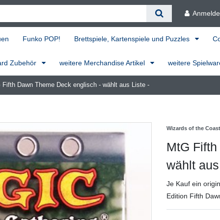
Anmeld
uen
Funko POP!
Brettspiele, Kartenspiele und Puzzles
C
ard Zubehör
weitere Merchandise Artikel
weitere Spielwa
 Fifth Dawn Theme Deck englisch - wählt aus Liste -
Wizards of the Coas
MtG Fift
wählt aus 
Je Kauf ein orig
Edition Fifth Daw