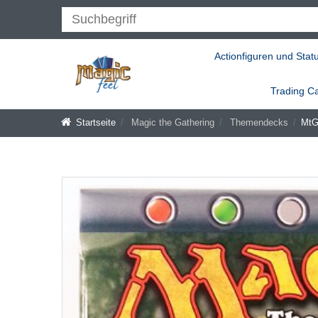
Actionfiguren und Stat
Trading C
Startseite
Magic the Gathering
Themendecks
MtG