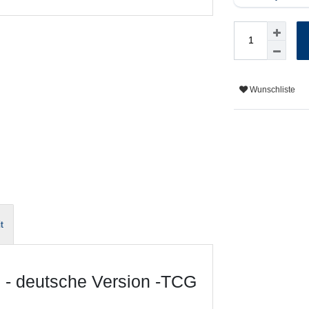
Wunschliste
t
 - deutsche Version -TCG