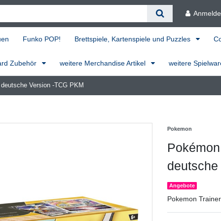
Anmeld
uen
Funko POP!
Brettspiele, Kartenspiele und Puzzles
C
ard Zubehör
weitere Merchandise Artikel
weitere Spielwa
- deutsche Version -TCG PKM
Pokemon
Pokémon T
deutsche
Angebote
Pokemon Trainers