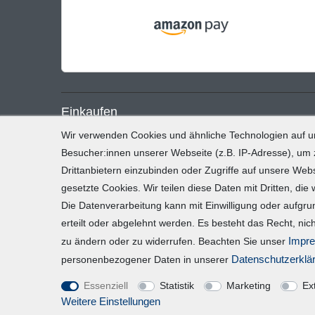
Einkaufen
Wir verwenden Cookies und ähnliche Technologien auf 
Zahlung und Versand
Besucher:innen unserer Webseite (z.B. IP-Adresse), um z
Widerrufsrecht
Drittanbietern einzubinden oder Zugriffe auf unsere Webs
gesetzte Cookies. Wir teilen diese Daten mit Dritten, die
Warenkorb
Die Datenverarbeitung kann mit Einwilligung oder aufgru
Zur Kasse
erteilt oder abgelehnt werden. Es besteht das Recht, nich
Impr
zu ändern oder zu widerrufen. Beachten Sie unser
Daten­schutz­erklä
personenbezogener Daten in unserer
Essenziell
Statistik
Marketing
Ex
Weitere Einstellungen