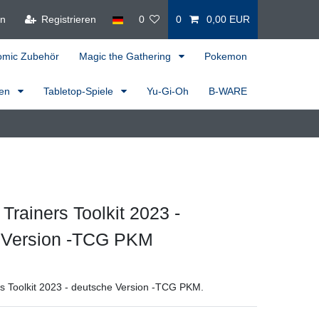
en
Registrieren
0
0
0,00 EUR
omic Zubehör
Magic the Gathering
Pokemon
ren
Tabletop-Spiele
Yu-Gi-Oh
B-WARE
rainers Toolkit 2023 -
 Version -TCG PKM
 Toolkit 2023 - deutsche Version -TCG PKM.