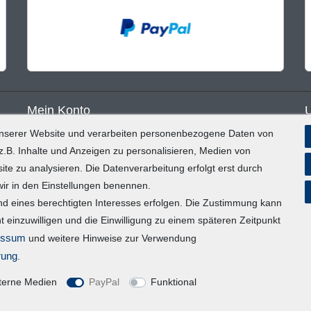
Mein Konto
unserer Website und verarbeiten personenbezogene Daten von
Registrieren
B
.B. Inhalte und Anzeigen zu personalisieren, Medien von
Login
D
ite zu analysieren. Die Datenverarbeitung erfolgt erst durch
 wir in den Einstellungen benennen.
E
nd eines berechtigten Interesses erfolgen. Die Zustimmung kann
Vertrag widerrufen
t einzuwilligen und die Einwilligung zu einem späteren Zeitpunkt
I
essum
und weitere Hinweise zur Verwendung
rung
.
Magic Feel
terne Medien
PayPal
Funktional
© Copyright 2026 | Alle Rechte vorbehalten.